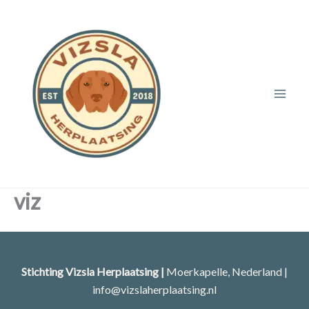
Ga
naar
de
inhoud
viz
Stichting Vizsla Herplaatsing |
Moerkapelle, Nederland |
info@vizslaherplaatsing.nl