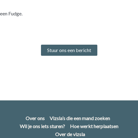
r een Fudge.
Stuur ons een bericht
Over ons
Vizsla’s die een mand zoeken
Wil je ons iets sturen?
Hoe werkt herplaatsen
Over de vizsla