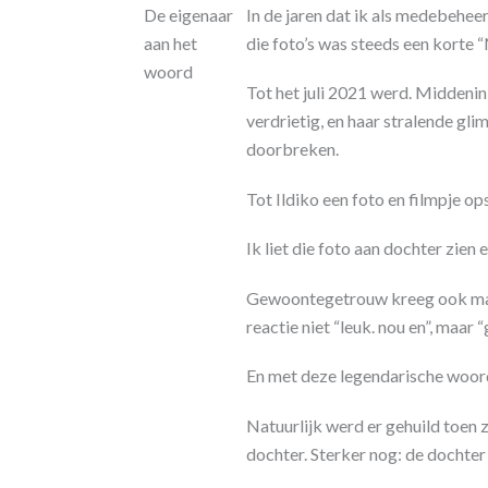
De eigenaar
In de jaren dat ik als medebeheer
aan het
die foto’s was steeds een korte 
woord
Tot het juli 2021 werd. Middeni
verdrietig, en haar stralende gl
doorbreken.
Tot Ildiko een foto en filmpje o
Ik liet die foto aan dochter zien
Gewoontegetrouw kreeg ook manli
reactie niet “leuk. nou en”, maar 
En met deze legendarische woorde
Natuurlijk werd er gehuild toe
dochter. Sterker nog: de dochter