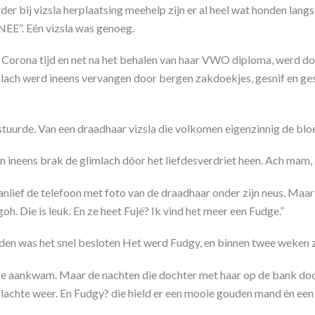
der bij vizsla
herplaatsing meehelp zijn er al heel wat honden lang
“NEE”. Eén vizsla was genoeg.
n Corona tijd en net na het behalen van haar VWO diploma, werd d
imlach werd ineens vervangen door bergen zakdoekjes, gesnif en gesn
pstuurde. Van een draadhaar vizsla die volkomen eigenzinnig de bloe
 en ineens brak de glimlach dóor het liefdesverdriet heen. Ach mam, d
ef de telefoon met foto van de draadhaar onder zijn neus. Maar t
“goh. Die is leuk. En ze heet Fujé? Ik vind het meer een Fudge.”
n was het snel besloten Het werd Fudgy, en binnen twee weken zat 
n ze aankwam. Maar de nachten die dochter met haar op de bank d
 lachte weer. En Fudgy? die hield er een mooie gouden mand én een