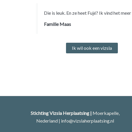
Die is leuk. En ze heet Fujé? Ik vind het mee
Familie Maas
Ik wil ook een vizsla
Stichting Vizsla Herplaatsing |
Moerkapelle,
Nederland | info@vizslaherplaatsing.nl