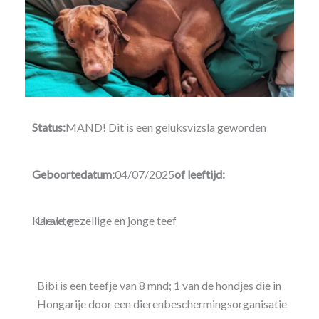
Status:
MAND! Dit is een geluksvizsla geworden
Geboortedatum:
04/07/2025
of leeftijd:
Karakter
LIeve, gezellige en jonge teef
Bibi is een teefje van 8 mnd; 1 van de hondjes die in
Hongarije door een dierenbeschermingsorganisatie