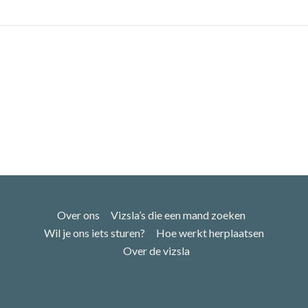
Over ons
Vizsla’s die een mand zoeken
Wil je ons iets sturen?
Hoe werkt herplaatsen
Over de vizsla