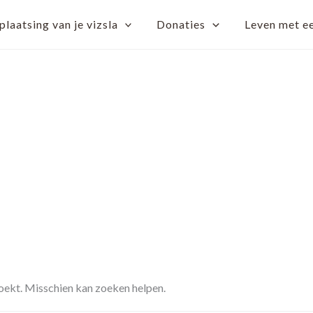
laatsing van je vizsla
Donaties
Leven met ee
zoekt. Misschien kan zoeken helpen.