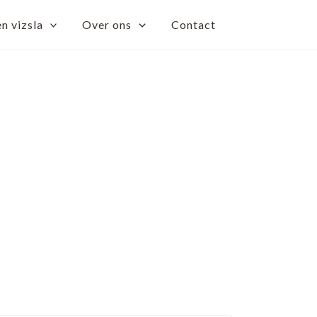
n vizsla
Over ons
Contact