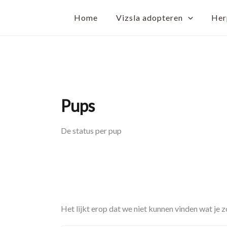
Zoek
Ga
naar:
Home
Vizsla adopteren
Herp
naar
de
inhoud
Pups
De status per pup
Het lijkt erop dat we niet kunnen vinden wat je 